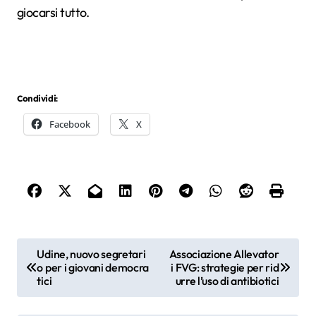
giocarsi tutto.
Condividi:
Facebook
X
N
Udine, nuovo segretari
Associazione Allevator
o per i giovani democra
i FVG: strategie per rid
a
tici
urre l’uso di antibiotici
v