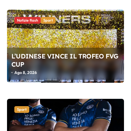
l
i
Notizie flash
Sport
L’UDINESE VINCE IL TROFEO FVG
CUP
Ago 8, 2026
Sport