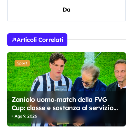
i
Da
g
a
z
i
Articoli Correlati
o
n
Sport
e
a
r
t
Zaniolo uomo‑match della FVG
Cup: classe e sostanza al servizio
i
dell’Udinese
Ago 9, 2026
c
o