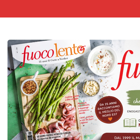
ortora
e: si amplia la mappa dei siti sensibili
termovalorizzatore Aussa Corno»
 BUROCRAZIA: QUANDO L’ENTUSIASMO DEI RAGAZZI SI SCO
ana, presi
rritorio
rritorio
residente riceverà il riconoscimento “Ambassador of Freedom”. 