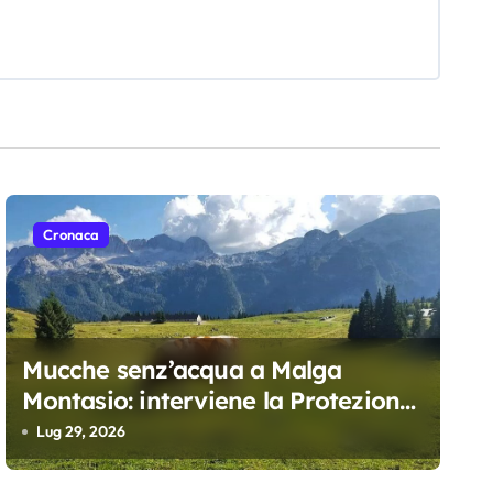
Cronaca
Mucche senz’acqua a Malga
Montasio: interviene la Protezione
civile, trasportati 10 mila litri
Lug 29, 2026