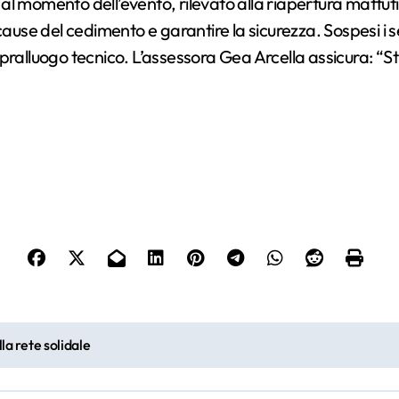
 momento dell’evento, rilevato alla riapertura mattutina
ause del cedimento e garantire la sicurezza. Sospesi i ser
 sopralluogo tecnico. L’assessora Gea Arcella assicura: “S
la rete solidale