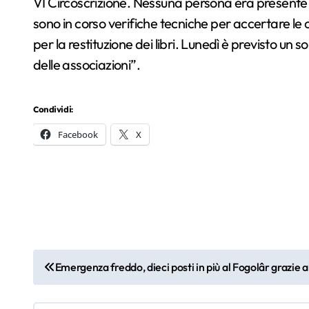
VI Circoscrizione. Nessuna persona era presente al
sono in corso verifiche tecniche per accertare le c
per la restituzione dei libri. Lunedì è previsto un
delle associazioni”.
Condividi:
Facebook
X
N
Emergenza freddo, dieci posti in più al Fogolâr grazie al
a