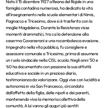
Nato il 15 dicembre 1927 a Reana del Rojale in una
famiglia contadina numerosa, ha dedicato la vita
all’insegnamento nelle scuole elementari di Nimis,
Pagnacco e Tricesimo, dove si è trasferito con la
moglie Magdalena. Durante la Resistenza visse
momenti drammatici, tra cui la detenzione alla
caserma Cavarzerani e una rocambolesca evasione.
Impegnato nella vita pubblica, fu consigliere e
assessore comunale a Tricesimo, prima di assumere
un ruolo sindacale nella CISL scuola. Negli anni ’50 e
’60 ha documentato con passione la sua attività
educativa e sociale in un prezioso diario,
testimonianza da valorizzare. Oggi vive con lucidità e
autonomia in via San Francesco, circondato
dall’affetto della figlia, delle nipoti e dei parenti,
mantenendo viva la memoria collettiva della
comunità. A lui vanno gli auguri più sentiti