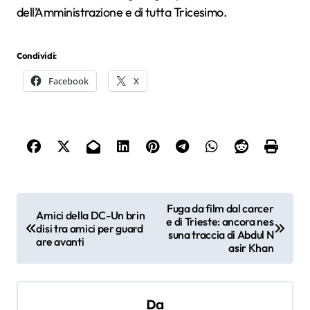
dell’Amministrazione e di tutta Tricesimo.
Condividi:
Facebook
X
N
Fuga da film dal carcer
Amici della DC-Un brin
e di Trieste: ancora nes
a
disi tra amici per guard
suna traccia di Abdul N
are avanti
v
asir Khan
i
g
Da