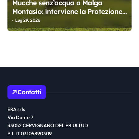
Mucche senz’acqua a Malga
Montasio: interviene la Protezione
civile, trasportati 10 mila litri
Lug 29, 2026
Contatti
ERA srls
Via Dante 7
33052 CERVIGNANO DEL FRIULI UD
P.I. IT 03105890309