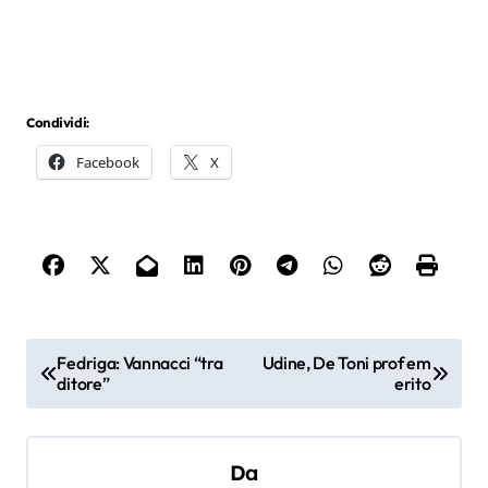
Condividi:
Facebook
X
N
Fedriga: Vannacci “tra
Udine, De Toni prof em
ditore”
erito
a
v
i
Da