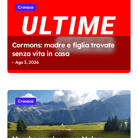
i
Cronaca
Cormons: madre e figlia trovate
senza vita in casa
Ago 3, 2026
Cronaca