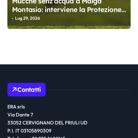
Mucche senz’acqua a Malga
Montasio: interviene la Protezione
civile, trasportati 10 mila litri
Lug 29, 2026
Contatti
ERA srls
Via Dante 7
33052 CERVIGNANO DEL FRIULI UD
P.I. IT 03105890309