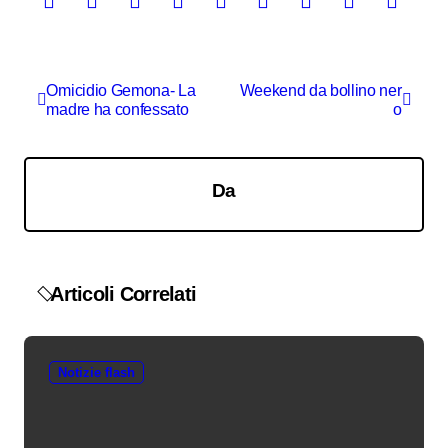
N
Omicidio Gemona- La
Weekend da bollino ner
madre ha confessato
o
a
v
i
Da
g
a
z
Articoli Correlati
i
o
Notizie flash
n
e
a