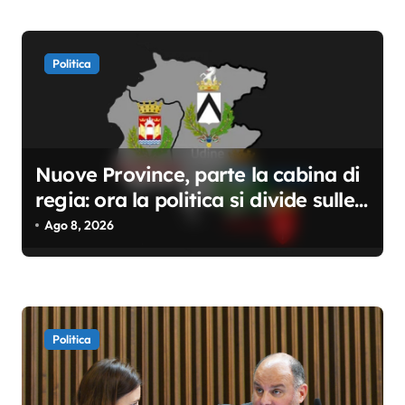
o
l
i
Politica
Nuove Province, parte la cabina di
regia: ora la politica si divide sulle
competenze
Ago 8, 2026
Politica