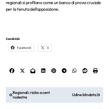
regionali si profilano come un banco di prova cruciale
per la tenuta dell’opposizione.
Condividi:
Facebook
X
N
Regionali: risiko a cent
Udine blindata
rodestra
a
v