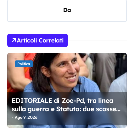
i
Da
g
a
z
Articoli Correlati
i
o
Politica
n
e
a
r
EDITORIALE di Zoe-Pd, tra linea
t
sulla guerra e Statuto: due scosse
i
che agitano il fronte democratico
Ago 9, 2026
c