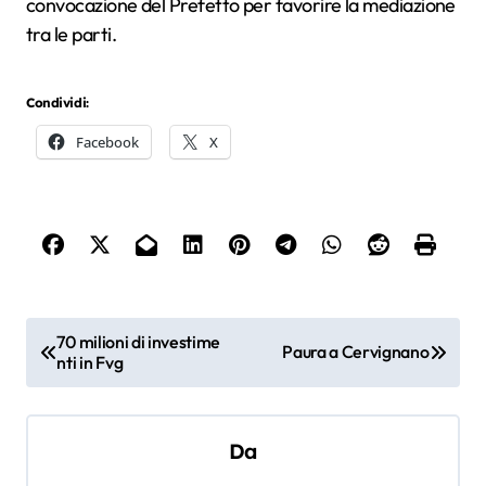
convocazione del Prefetto per favorire la mediazione
tra le parti.
Condividi:
Facebook
X
N
70 milioni di investime
Paura a Cervignano
nti in Fvg
a
v
i
Da
g