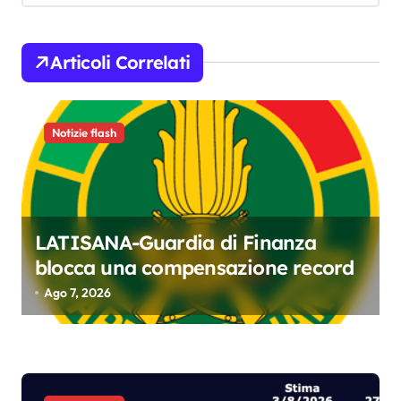
a
z
Articoli Correlati
i
o
Notizie flash
n
e
a
r
LATISANA-Guardia di Finanza
t
blocca una compensazione record
i
Ago 7, 2026
c
o
l