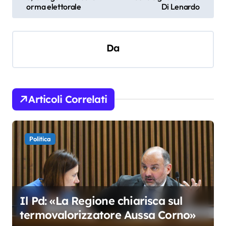
a
orma elettorale
Di Lenardo
v
i
Da
g
a
z
i
Articoli Correlati
o
n
Politica
e
a
r
t
Il Pd: «La Regione chiarisca sul
termovalorizzatore Aussa Corno»
i