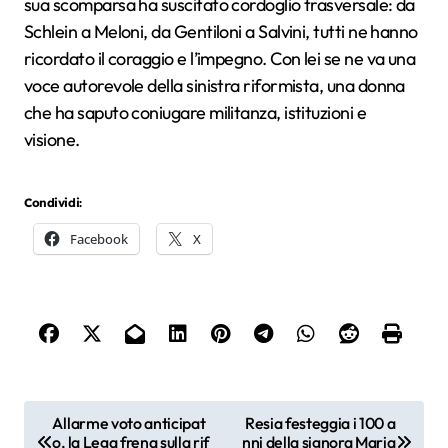
sua scomparsa ha suscitato cordoglio trasversale: da
Schlein a Meloni, da Gentiloni a Salvini, tutti ne hanno
ricordato il coraggio e l’impegno. Con lei se ne va una
voce autorevole della sinistra riformista, una donna
che ha saputo coniugare militanza, istituzioni e
visione.
Condividi:
Facebook
X
N
Allarme voto anticipat
Resia festeggia i 100 a
o, la Lega frena sulla rif
nni della signora Maria