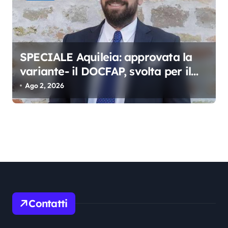
SPECIALE Aquileia: approvata la
variante- il DOCFAP, svolta per il
futuro della città
Ago 2, 2026
Contatti