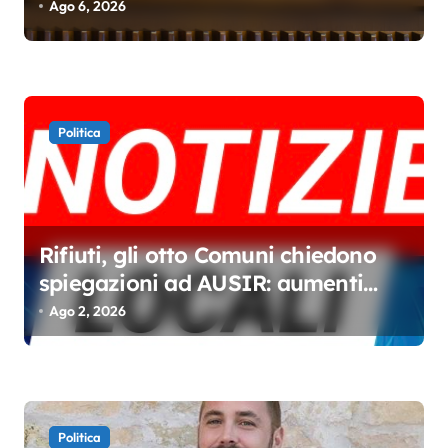
Ago 6, 2026
c
o
l
i
Politica
Rifiuti, gli otto Comuni chiedono
spiegazioni ad AUSIR: aumenti
senza miglioramenti
Ago 2, 2026
Politica