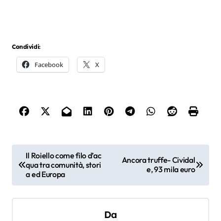
Condividi:
Facebook
X
N
Il Roiello come filo d’ac
Ancora truffe- Cividal
qua tra comunità, stori
a
e, 93 mila euro
a ed Europa
v
i
Da
g