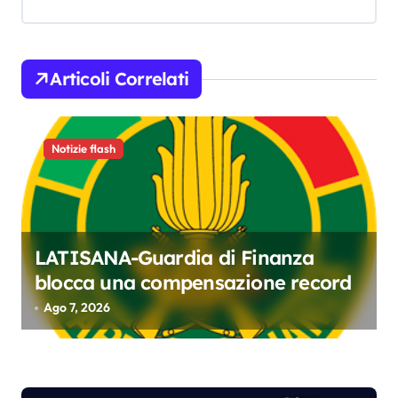
a
z
i
Articoli Correlati
o
n
Notizie flash
e
a
r
t
LATISANA-Guardia di Finanza
blocca una compensazione record
i
Ago 7, 2026
c
o
l