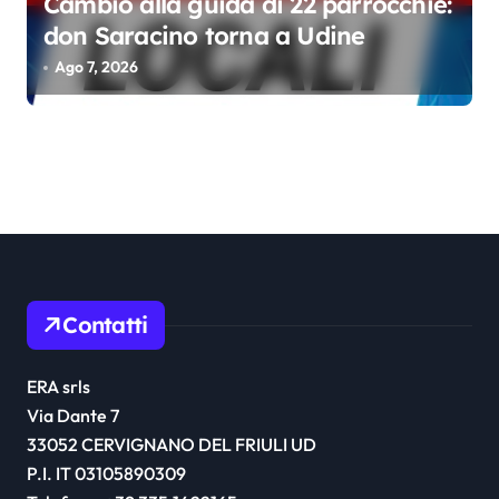
Cambio alla guida di 22 parrocchie:
don Saracino torna a Udine
Ago 7, 2026
Contatti
ERA srls
Via Dante 7
33052 CERVIGNANO DEL FRIULI UD
P.I. IT 03105890309