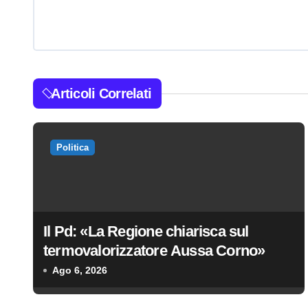
v
i
g
a
Articoli Correlati
z
i
Politica
o
n
Il Pd: «La Regione chiarisca sul
e
termovalorizzatore Aussa Corno»
a
Ago 6, 2026
r