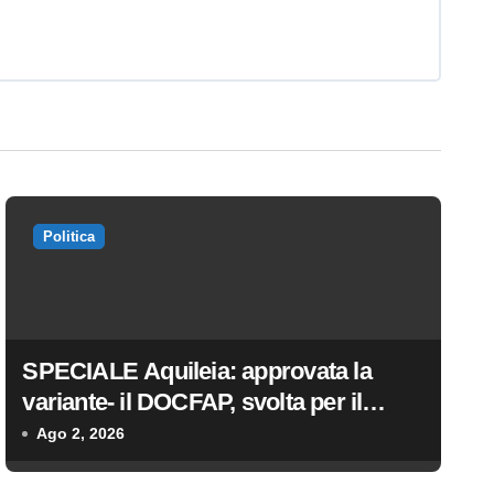
Politica
SPECIALE Aquileia: approvata la
variante- il DOCFAP, svolta per il
futuro della città
Ago 2, 2026