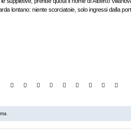
 le suppletive, prende quota il nome di Alberto Villanova,
da lontano: niente scorciatoie, solo ingressi dalla port
Roma