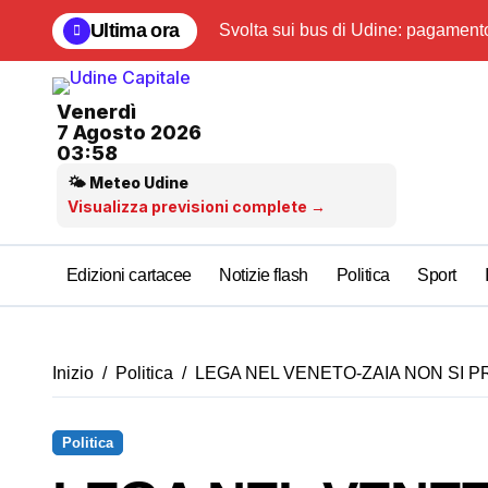
Salta
Ultima ora
Svolta sui bus di Udine: pagamento
al
contenuto
Venerdì
7 Agosto 2026
03:58
🌤 Meteo Udine
Visualizza previsioni complete →
Edizioni cartacee
Notizie flash
Politica
Sport
Inizio
Politica
LEGA NEL VENETO-ZAIA NON SI P
Politica