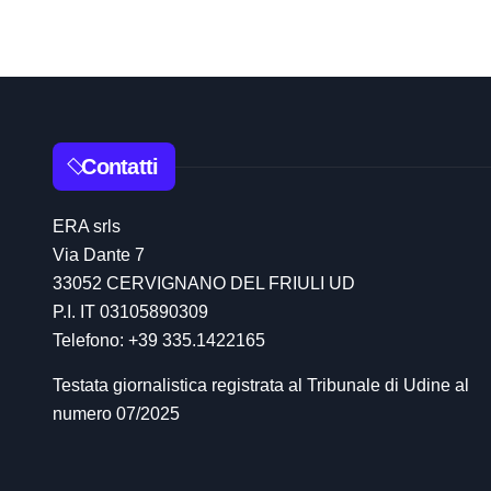
t
i
c
o
Contatti
l
ERA srls
i
Via Dante 7
33052 CERVIGNANO DEL FRIULI UD
P.I. IT 03105890309
Telefono: +39 335.1422165
Testata giornalistica registrata al Tribunale di Udine al
numero 07/2025