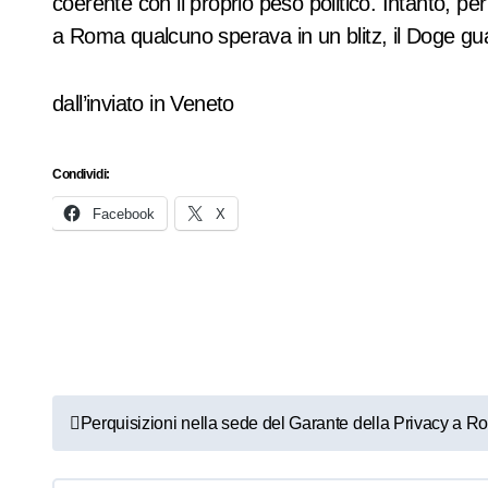
coerente con il proprio peso politico. Intanto, per
a Roma qualcuno sperava in un blitz, il Doge guar
dall’inviato in Veneto
Condividi:
Facebook
X
N
Perquisizioni nella sede del Garante della Privacy a 
a