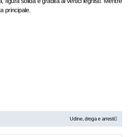
 figura solida e gradita ai vertici leghisti. Mentre
a principale.
Udine, droga e arresti