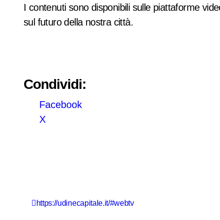
I contenuti sono disponibili sulle piattaforme vide
sul futuro della nostra città.
Condividi:
Facebook
X
N
https://udinecapitale.it/#webtv