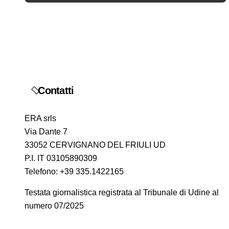
r
t
i
c
o
Contatti
l
ERA srls
i
Via Dante 7
33052 CERVIGNANO DEL FRIULI UD
P.I. IT 03105890309
Telefono: +39 335.1422165
Testata giornalistica registrata al Tribunale di Udine al
numero 07/2025