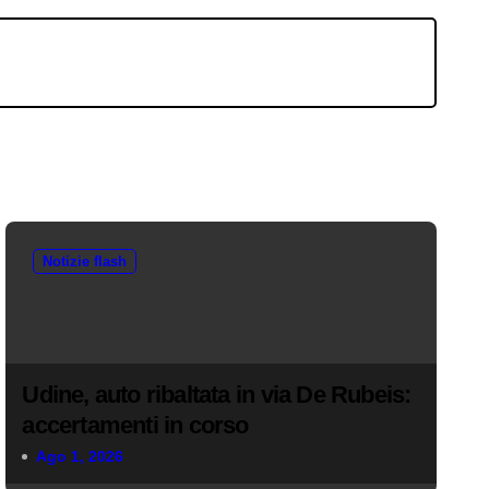
Notizie flash
Udine, auto ribaltata in via De Rubeis:
accertamenti in corso
Ago 1, 2026