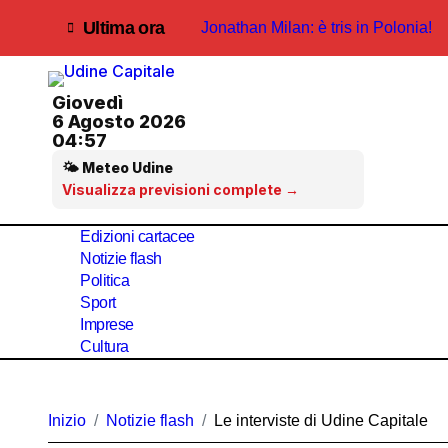
Salta
Ultima ora
Jonathan Milan: è tris in Polonia!
al
contenuto
Mereto di Tomba- rapina a un’anzia
Giovedì
La Posta dei lettori-La voce del terr
6 Agosto 2026
04:57
La Posta dei lettori- Le voci del terr
🌤 Meteo Udine
Il Distretto del Cibo di Udine è uff
Visualizza previsioni complete →
PALMANOVA-Tensione al Pronto 
Edizioni cartacee
Notizie flash
IL COMMENTO-Odeon, il laboratorio 
Politica
Sport
Jonathan Milan concede il bis al to
Imprese
Cultura
SPECIALE Campofomido, completato 
Contrasto alla marginalità, inclusio
Inizio
Notizie flash
Le interviste di Udine Capitale