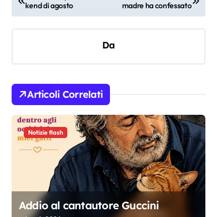
kend di agosto
madre ha confessato
a
v
i
Da
g
a
z
Articoli Correlati
i
o
Notizie flash
n
e
a
r
t
Addio al cantautore Guccini
i