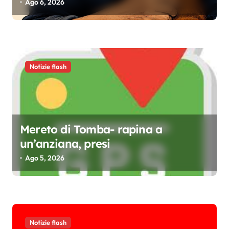
Ago 6, 2026
c
o
l
i
Notizie flash
Mereto di Tomba- rapina a
un’anziana, presi
Ago 5, 2026
Notizie flash