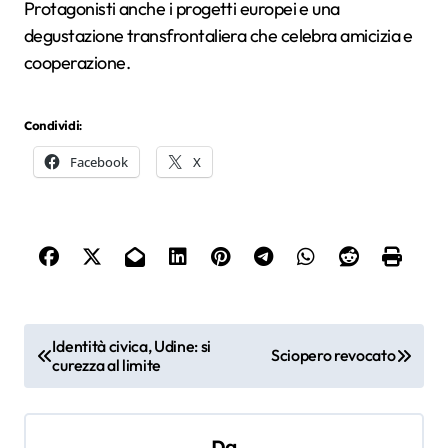
Protagonisti anche i progetti europei e una
degustazione transfrontaliera che celebra amicizia e
cooperazione.
Condividi:
Facebook
X
N
Identità civica, Udine: si
Sciopero revocato
curezza al limite
a
v
i
Da