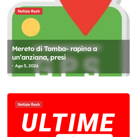
l
i
Notizie flash
Mereto di Tomba- rapina a
un’anziana, presi
Ago 5, 2026
Notizie flash