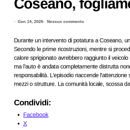
Coseano, fogliam
Gen 14, 2026
Nessun commento
Durante un intervento di potatura a Coseano, un’auto è stata completamente distrutta da un incendio innescato dalla combustione di rami e fogliame.
Secondo le prime ricostruzioni, mentre si procedeva
calore sprigionato avrebbero raggiunto il veico
ma l’auto è andata completamente distrutta nonost
responsabilità. L’episodio riaccende l’attenzione
mezzi o strutture. La comunità locale, scossa dal
Condividi:
Facebook
X