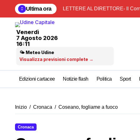
Salta
Ultima ora
LETTERE AL DIRETTORE- Il Comu
al
contenuto
Venerdì
7 Agosto 2026
16:11
🌤 Meteo Udine
Visualizza previsioni complete →
Edizioni cartacee
Notizie flash
Politica
Sport
Inizio
Cronaca
Coseano, fogliame a fuoco
Cronaca