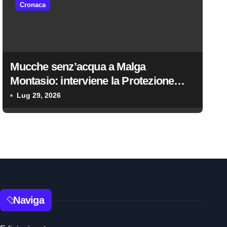
Cronaca
Mucche senz’acqua a Malga
Montasio: interviene la Protezione
civile, trasportati 10 mila litri
Lug 29, 2026
Naviga