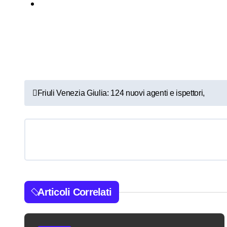
N
Friuli Venezia Giulia: 124 nuovi agenti e ispettori,
a
v
i
g
a
Articoli Correlati
z